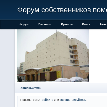
Форум собственников поме
Форум
Участники
Правила
Поиск
Реги
Активные темы
Привет, Гость!
Войдите
или
зарегистрируйтесь
.