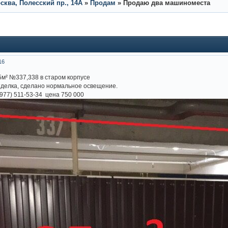
ква, Полесский пр., 14А
»
Продам
»
Продаю два машиноместа
16
м² №337,338 в старом корпусе
тделка, сделано нормальное освещение.
(977) 511-53-34 цена 750 000