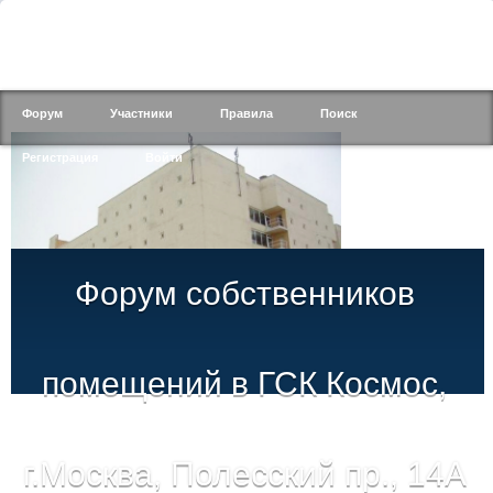
Форум
Участники
Правила
Поиск
Регистрация
Войти
Форум собственников
помещений в ГСК Космос,
г.Москва, Полесский пр., 14А