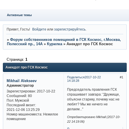
Активные темы
Привет, Гость!
Войдите
или
зарегистрируйтесь
.
»
Форум собственников помещений в ГСК Космос, г.Москва,
Полесский пр., 14А
»
Курилка
»
Анекдот про ГСК Космос
Страница:
1
Анекдот про ГСК Космос
Поделиться
2017-10-22
1
Mikhail Alekseev
14:18:28
Администратор
Председатель правления ГСК
Зарегистрирован
: 2017-10-22
спрашивает завгара: "Дружище,
Сообщений:
80
объясни старику, почему нас не
Пол:
Мужской
любят? Мы же ничего не
Последний визит:
делаем..."
2021-12-06 13:25:29
Номер машиноместа:
Нежилое
Отредактировано Mikhail (2017-10-
помещение
22 14:19:06)
0