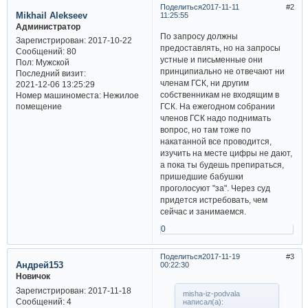
Поделиться
2017-11-11
2
Mikhail Alekseev
11:25:55
Администратор
По запросу должны
Зарегистрирован
: 2017-10-22
предоставлять, но на запросы
Сообщений:
80
устные и письменные они
Пол:
Мужской
принципиально не отвечают ни
Последний визит:
членам ГСК, ни другим
2021-12-06 13:25:29
собственникам не входящим в
Номер машиноместа:
Нежилое
ГСК. На ежегодном собрании
помещение
членов ГСК надо поднимать
вопрос, но там тоже по
накатанной все проводится,
изучить на месте цифры не дают,
а пока ты будешь препираться,
пришедшие бабушки
проголосуют "за". Через суд
придется истребовать, чем
сейчас и занимаемся.
0
Поделиться
2017-11-19
3
Андрей153
00:22:30
Новичок
Зарегистрирован
: 2017-11-18
misha-iz-podvala
Сообщений:
4
написал(а):