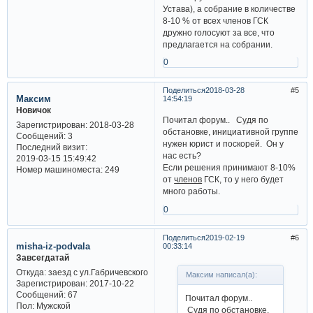
Устава), а собрание в количестве
8-10 % от всех членов ГСК
дружно голосуют за все, что
предлагается на собрании.
0
Поделиться
2018-03-28
5
Максим
14:54:19
Новичок
Почитал форум.. Судя по
Зарегистрирован
: 2018-03-28
обстановке, инициативной группе
Сообщений:
3
нужен юрист и поскорей. Он у
Последний визит:
нас есть?
2019-03-15 15:49:42
Если решения принимают 8-10%
Номер машиноместа:
249
от
членов
ГСК, то у него будет
много работы.
0
Поделиться
2019-02-19
6
misha-iz-podvala
00:33:14
Завсегдатай
Откуда:
заезд с ул.Габричевского
Максим написал(а):
Зарегистрирован
: 2017-10-22
Сообщений:
67
Почитал форум..
Пол:
Мужской
Судя по обстановке,