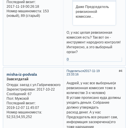
Последний визит:
2017-11-19 00:26:18
Даже Председатель
Номер машиноместа:
153
ревизионной
(новый), 89 (старый)
комиссии...
О, у нас целая ревизионная
комиссия есть? Так вот он -
инструмент народного контроля!
Интересно, а это выборный
орган?
0
Поделиться
2017-11-19
4
misha-iz-podvala
23:33:16
Завсегдатай
Андрей, у нас все выборные(и
Откуда:
заезд с ул.Габричевского
ревизионная комиссия тоже в
Зарегистрирован
: 2017-10-22
количестве 3-х человек)
Сообщений:
67
В уставе прописано куда должны
Пол:
Мужской
уходить деньги. Собрание
Последний визит:
должно утверждать
2019-12-07 11:45:07
расход денег. А у нас
Номер машиноместа:
52,53,54,55,252
Председатель все решает сам,
информация засекречена(это
тоже нарушение