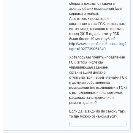
сборы и доходы от сдачи в
аренду общих помещений (для
сервиса и мойки).
А во вторых посмотрел
состояние счета ГСК в открытых
источниках, согласно которым на
конец 2015 года на счету ГСК
было более 10 млн. рублей.
http://www.rusprofile.ru/accounting?
ogrn=1027739051340
Хотелось бы понять - правление
ГСК (в том числе как
управляющая зданием
организация) должно
отчитываться перед членами ГСК
и другими собственника
помещений (не входящими в ГСК)
о выполненных и планируемых
расходах на содержание и
ремонт здания?
Если да (а видимо по закону так),
то где можно ознакомиться?
0