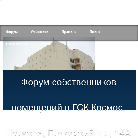
Форум
Участники
Правила
Поиск
Регистрация
Войти
Форум собственников
помещений в ГСК Космос,
г.Москва, Полесский пр., 14А