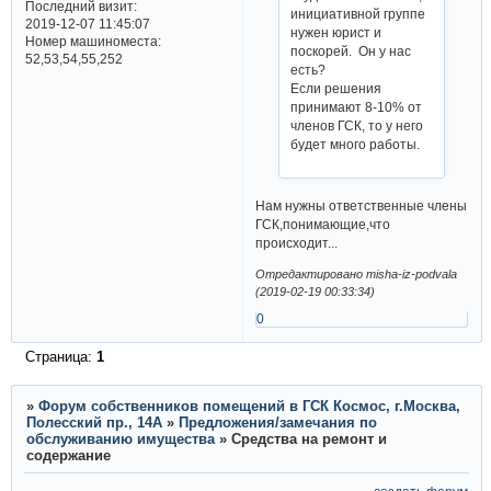
Последний визит:
инициативной группе
2019-12-07 11:45:07
нужен юрист и
Номер машиноместа:
поскорей. Он у нас
52,53,54,55,252
есть?
Если решения
принимают 8-10% от
членов ГСК, то у него
будет много работы.
Нам нужны ответственные члены
ГСК,понимающие,что
происходит...
Отредактировано misha-iz-podvala
(2019-02-19 00:33:34)
0
Страница:
1
»
Форум собственников помещений в ГСК Космос, г.Москва,
Полесский пр., 14А
»
Предложения/замечания по
обслуживанию имущества
»
Средства на ремонт и
содержание