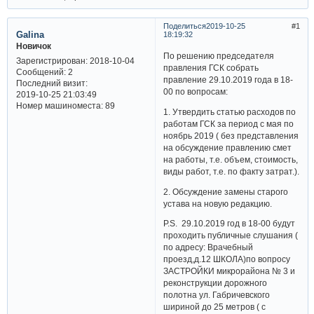
Поделиться
2019-10-25
1
Galina
18:19:32
Новичок
По решению председателя
Зарегистрирован
: 2018-10-04
правления ГСК собрать
Сообщений:
2
правление 29.10.2019 года в 18-
Последний визит:
00 по вопросам:
2019-10-25 21:03:49
Номер машиноместа:
89
1. Утвердить статью расходов по
работам ГСК за период с мая по
ноябрь 2019 ( без представления
на обсуждение правлению смет
на работы, т.е. объем, стоимость,
виды работ, т.е. по факту затрат.).
2. Обсуждение замены старого
устава на новую редакцию.
P.S. 29.10.2019 год в 18-00 будут
проходить публичные слушания (
по адресу: Врачебный
проезд,д.12 ШКОЛА)по вопросу
ЗАСТРОЙКИ микрорайона № 3 и
реконструкции дорожного
полотна ул. Габричевского
шириной до 25 метров ( с