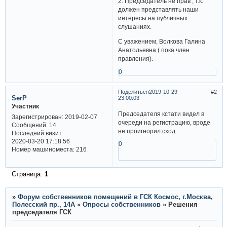
2. Председатель не прав , т.к.
должен представлять наши
интересы на публичных
слушаниях.
С уважением, Волкова Галина
Анатольевна ( пока член
правления).
0
Поделиться
2019-10-29
2
SerP
23:00:03
Участник
Председателя кстати видел в
Зарегистрирован
: 2019-02-07
очереди на регистрацию, вроде
Сообщений:
14
не проигнорил сход
Последний визит:
2020-03-20 17:18:56
0
Номер машиноместа:
216
Страница:
1
»
Форум собственников помещений в ГСК Космос, г.Москва,
Полесский пр., 14А
»
Опросы собственников
»
Решения
председателя ГСК