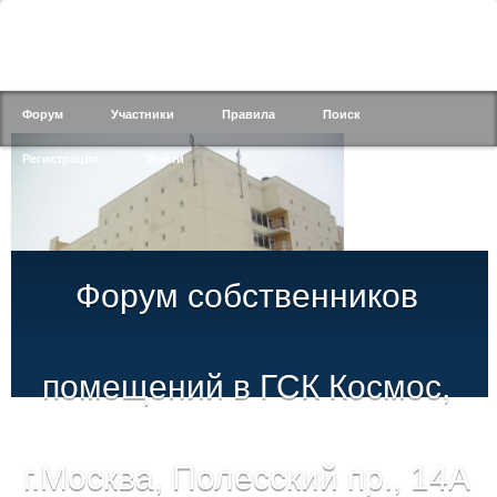
Форум
Участники
Правила
Поиск
Регистрация
Войти
Форум собственников
помещений в ГСК Космос,
г.Москва, Полесский пр., 14А